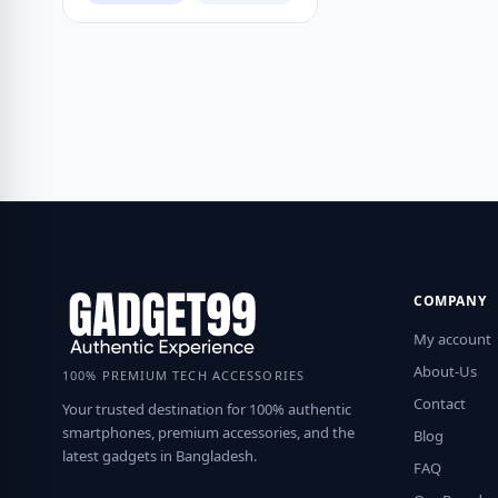
COMPANY
My account
About-Us
100% PREMIUM TECH ACCESSORIES
Contact
Your trusted destination for 100% authentic
smartphones, premium accessories, and the
Blog
latest gadgets in Bangladesh.
FAQ