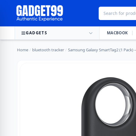
Skip to content
GADGETS
MACBOOK
Home
/
bluetooth tracker
/
Samsung Galaxy SmartTag2 (1 Pack) –