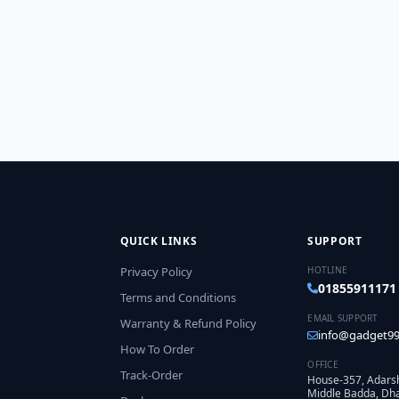
QUICK LINKS
SUPPORT
Privacy Policy
HOTLINE
01855911171
Terms and Conditions
EMAIL SUPPORT
Warranty & Refund Policy
info@gadget99
How To Order
OFFICE
Track-Order
House-357, Adars
Middle Badda, Dh