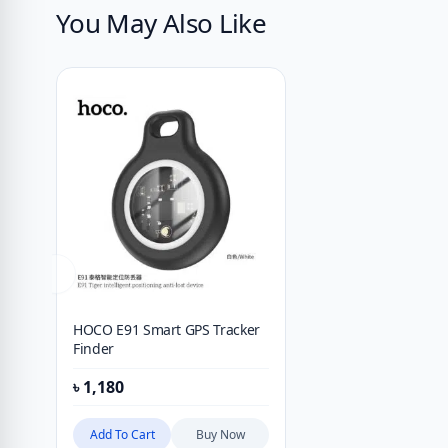
You May Also Like
HOCO E91 Smart GPS Tracker
Finder
৳
1,180
Add To Cart
Buy Now