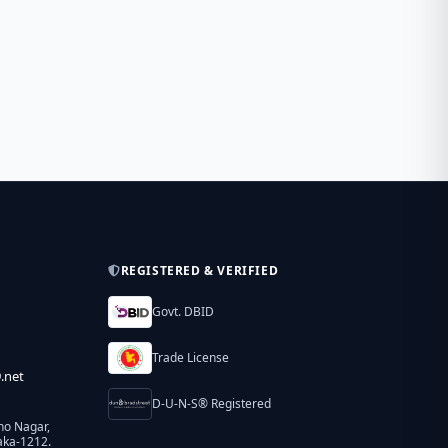
REGISTERED & VERIFIED
Govt. DBID
Trade License
.net
D-U-N-S® Registered
ho Nagar,
aka-1212.