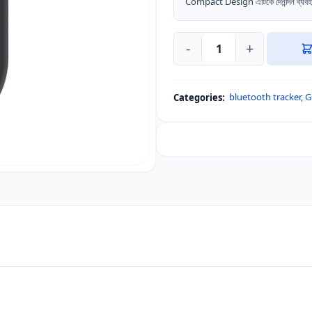
Compact Design এটিকে দৈনন্দিন ব্যবহা
-
+
Samsung
Galaxy
SmartTag2
bluetooth tracker
,
G
Categories:
(1
Pack)
–
Bluetooth
&
Smart
Tracker
quantity