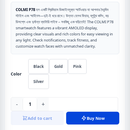
COLMI P78
হল একটি প্রিমিয়াম ডিজাইনযুক্ত স্মার্টওয়াচ যা আপনার দৈনন্দিন
স্টাইল এবং স্মার্টনেস—দুই-ই ধরে রাখে। উন্নত হেলথ ফিচার, ব্লুটুথ কলিং, বড়
ডিসপ্লে এবং দুর্দান্ত ব্যাটারি লাইফ – সবকিছু এক ঘড়িতেই! The COLMI P78
smartwatch features a vibrant AMOLED display,
providing clear visuals and rich colors for easy viewing in
any light. Check notifications, track fitness, and
customize watch faces with unmatched clarity.
Black
Gold
Pink
Color
Silver
-
+
COLMI
P78
Add to cart
Buy Now
Smart
Watch