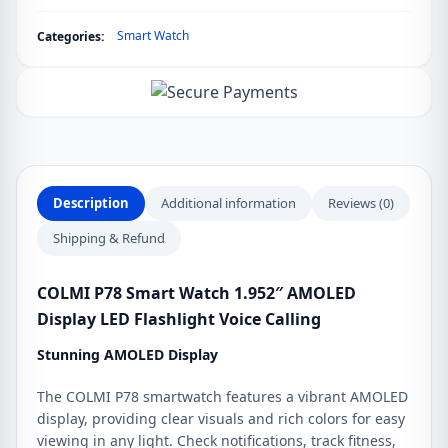
1.952"
Smart Watch
Categories:
AMOLED
Display
LED
Flashlight
Voice
Calling
quantity
Description
Additional information
Reviews (0)
Shipping & Refund
COLMI P78 Smart Watch 1.952″ AMOLED
Display LED Flashlight Voice Calling
Stunning AMOLED Display
The COLMI P78 smartwatch features a vibrant AMOLED
display, providing clear visuals and rich colors for easy
viewing in any light. Check notifications, track fitness,