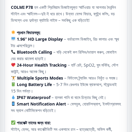
COLMI P78
হল একটি প্রিমিয়াম ডিজাইনযুক্ত স্মার্টওয়াচ যা আপনার দৈনন্দিন
স্টাইল এবং স্মার্টনেস—দুই-ই ধরে রাখে। উন্নত হেলথ ফিচার, ব্লুটুথ কলিং, বড়
ডিসপ্লে এবং দুর্দান্ত ব্যাটারি লাইফ – সবকিছু এক ঘড়িতেই!
প্রধান ফিচারসমূহ:
1.96” HD Large Display
– বর্ডারলেস ডিজাইন, রিচ কালার এবং স্মুথ
টাচ এক্সপেরিয়েন্স।
Bluetooth Calling
– ঘড়ি থেকেই কল রিসিভ/ডায়াল করুন, মোবাইল
বের করার ঝামেলা ছাড়াই।
24-Hour Health Tracking
– হার্ট রেট, SpO2, ঘুম মনিটর, স্টেপ
কাউন্ট, আরও অনেক কিছু।
🏋️
Multiple Sports Modes
– ফিটনেস ট্র্যাকিং আরও নিখুঁত ও সহজ।
Long Battery Life
– 5-7 দিন রেগুলার ইউজে ব্যাকআপ, স্ট্যান্ডবাই
15 দিন পর্যন্ত।
IP67 Waterproof
– হালকা পানি বা ঘামে চিন্তার কিছু নেই।
Smart Notification Alert
– ফেসবুক, হোয়াটসঅ্যাপ, ইনস্টাগ্রামসহ
সব অ্যাপ নোটিফিকেশন ঘড়িতেই।
পারফেক্ট তাদের জন্য যারা:
স্টাইল, হেলথ, আর কানেক্টিভিটি সব একসাথে চান – ছাত্রছাত্রী, অফিস কর্মী,